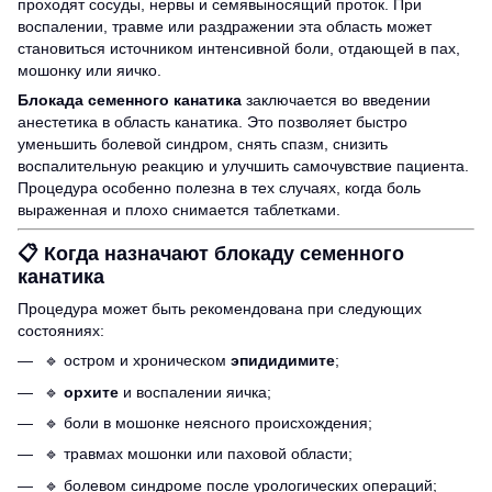
проходят сосуды, нервы и семявыносящий проток. При
воспалении, травме или раздражении эта область может
становиться источником интенсивной боли, отдающей в пах,
мошонку или яичко.
Блокада семенного канатика
заключается во введении
анестетика в область канатика. Это позволяет быстро
уменьшить болевой синдром, снять спазм, снизить
воспалительную реакцию и улучшить самочувствие пациента.
Процедура особенно полезна в тех случаях, когда боль
выраженная и плохо снимается таблетками.
📋
Когда назначают блокаду семенного
канатика
Процедура может быть рекомендована при следующих
состояниях:
🔹 остром и хроническом
эпидидимите
;
🔹
орхите
и воспалении яичка;
🔹 боли в мошонке неясного происхождения;
🔹 травмах мошонки или паховой области;
🔹 болевом синдроме после урологических операций;