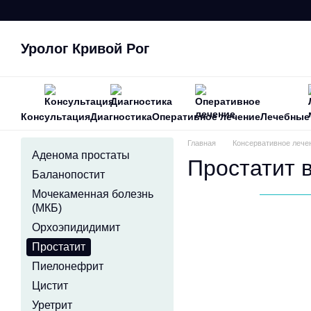
Перейти к основному контенту
Уролог Кривой Рог
Консультация
Диагностика
Оперативное лечение
Лечебные
Главная
Консервативное лече
Аденома простаты
Простатит 
Баланопостит
Мочекаменная болезнь
(МКБ)
Орхоэпидидимит
Простатит
Пиелонефрит
Цистит
Уретрит