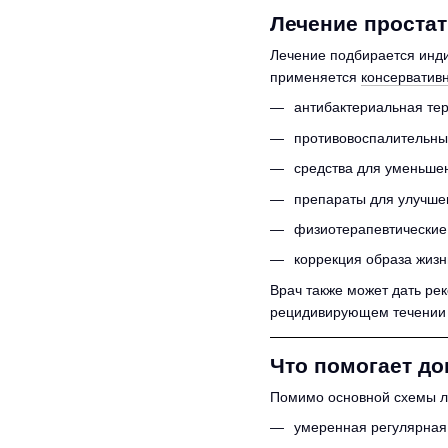
Лечение простат
Лечение подбирается инди
применяется
консерватив
антибактериальная те
противовоспалительны
средства для уменьше
препараты для улучше
физиотерапевтические 
коррекция образа жиз
Врач также может дать ре
рецидивирующем течении 
Что помогает д
Помимо основной схемы ле
умеренная регулярная 