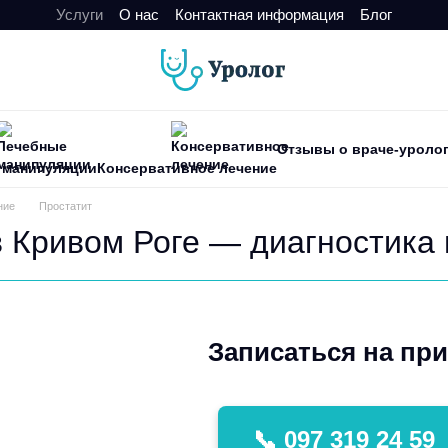
Услуги
О нас
Контактная информация
Блог
Отзывы о враче-уроло
 манипуляции
Консервативное лечение
ние
Простатит
в Кривом Роге — диагностика 
Записаться на пр
📞 097 319 24 59