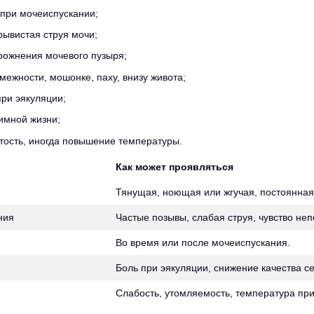
 при мочеиспускании;
рывистая струя мочи;
рожнения мочевого пузыря;
межности, мошонке, паху, внизу живота;
ри эякуляции;
имной жизни;
тость, иногда повышение температуры.
Как может проявляться
Тянущая, ноющая или жгучая, постоянная
ния
Частые позывы, слабая струя, чувство не
Во время или после мочеиспускания.
Боль при эякуляции, снижение качества с
Слабость, утомляемость, температура пр