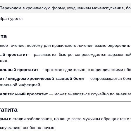
Переходом в хроническую форму, ухудшением мочеиспускания, б
Врач-уролог.
та
зное течение, поэтому для правильного лечения важно определит
ый простатит
— развивается быстро, сопровождается выраженной
ния.
иальный простатит
— протекает длительно, с периодическими о
ит / синдром хронической тазовой боли
— сопровождается болью
риальной инфекцией.
алительный простатит
— может выявляться случайно по анализ
атита
рмы и стадии заболевания, но чаще всего мужчины обращаются с
спусканию, особенно ночью;