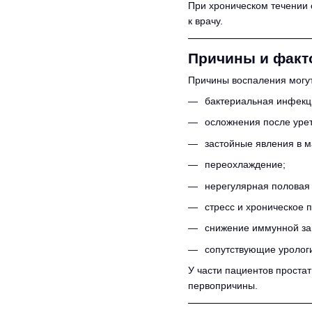
При хроническом течении 
к врачу.
Причины и факт
Причины воспаления могут
бактериальная инфекц
осложнения после урет
застойные явления в 
переохлаждение;
нерегулярная половая
стресс и хроническое 
снижение иммунной з
сопутствующие уролог
У части пациентов проста
первопричины.