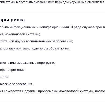
симптомы могут быть смазанными: периоды улучшения сменяются 
оры риска
 быть инфекционными и неинфекционными. В ряде случаев простат
ия мочеполовой системы;
рита или других воспалительных заболеваний;
малом тазу при малоподвижном образе жизни;
 жизнь или выраженные перегрузки;
перенапряжение;
ащиты;
ические заболевания.
тит сочетается с другими проблемами мочеполовой системы, поэтом