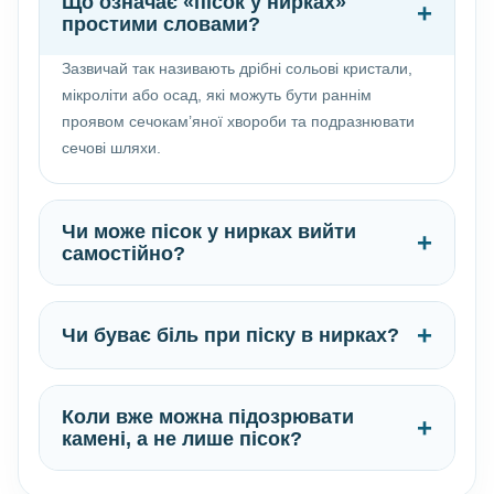
Що означає «пісок у нирках»
+
простими словами?
Зазвичай так називають дрібні сольові кристали,
мікроліти або осад, які можуть бути раннім
проявом сечокам’яної хвороби та подразнювати
сечові шляхи.
Чи може пісок у нирках вийти
+
самостійно?
+
Чи буває біль при піску в нирках?
Коли вже можна підозрювати
+
камені, а не лише пісок?