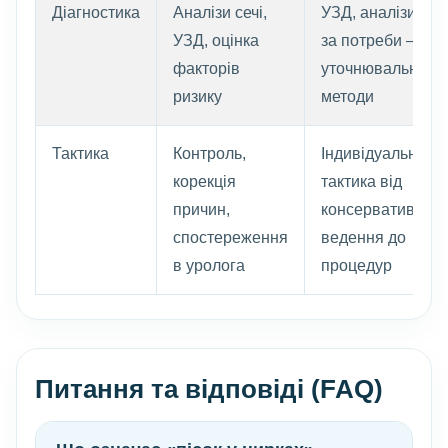
Діагностика
Аналізи сечі,
УЗД, аналізи, а
УЗД, оцінка
за потреби —
факторів
уточнювальні
ризику
методи
Тактика
Контроль,
Індивідуальна
корекція
тактика від
причин,
консервативного
спостереження
ведення до
в уролога
процедур
Питання та відповіді (FAQ)