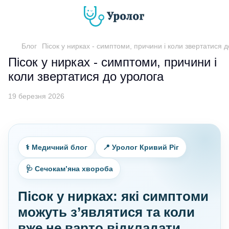
Блог
Пісок у нирках - симптоми, причини і коли звертатися 
Пісок у нирках - симптоми, причини і
коли звертатися до уролога
19 березня 2026
⚕️ Медичний блог
📍 Уролог Кривий Ріг
🩺 Сечокам’яна хвороба
Пісок у нирках: які симптоми
можуть з’являтися та коли
вже не варто відкладати