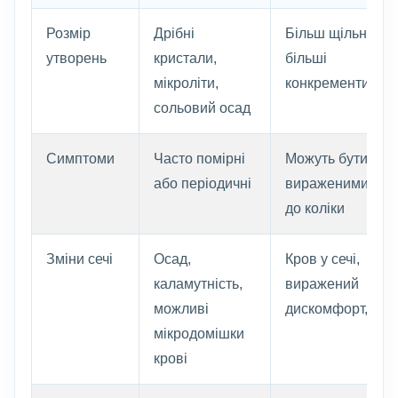
Розмір
Дрібні
Більш щільні та
утворень
кристали,
більші
мікроліти,
конкременти
сольовий осад
Симптоми
Часто помірні
Можуть бути
або періодичні
вираженими, аж
до коліки
Зміни сечі
Осад,
Кров у сечі,
каламутність,
виражений
можливі
дискомфорт, різі
мікродомішки
крові