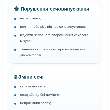
🚻 Порушення сечовипускання
часті позиви;
печіння або різь під час сечовипускання;
відчуття неповного спорожнення сечового
міхура;
зменшення об’єму сечі при вираженому
дискомфорті.
🧪 Зміни сечі
каламутна сеча;
осад або дрібні домішки;
неприємний запах;