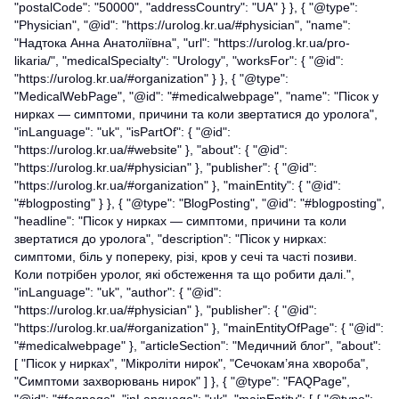
"postalCode": "50000", "addressCountry": "UA" } }, { "@type":
"Physician", "@id": "https://urolog.kr.ua/#physician", "name":
"Надтока Анна Анатоліївна", "url": "https://urolog.kr.ua/pro-
likaria/", "medicalSpecialty": "Urology", "worksFor": { "@id":
"https://urolog.kr.ua/#organization" } }, { "@type":
"MedicalWebPage", "@id": "#medicalwebpage", "name": "Пісок у
нирках — симптоми, причини та коли звертатися до уролога",
"inLanguage": "uk", "isPartOf": { "@id":
"https://urolog.kr.ua/#website" }, "about": { "@id":
"https://urolog.kr.ua/#physician" }, "publisher": { "@id":
"https://urolog.kr.ua/#organization" }, "mainEntity": { "@id":
"#blogposting" } }, { "@type": "BlogPosting", "@id": "#blogposting",
"headline": "Пісок у нирках — симптоми, причини та коли
звертатися до уролога", "description": "Пісок у нирках:
симптоми, біль у попереку, різі, кров у сечі та часті позиви.
Коли потрібен уролог, які обстеження та що робити далі.",
"inLanguage": "uk", "author": { "@id":
"https://urolog.kr.ua/#physician" }, "publisher": { "@id":
"https://urolog.kr.ua/#organization" }, "mainEntityOfPage": { "@id":
"#medicalwebpage" }, "articleSection": "Медичний блог", "about":
[ "Пісок у нирках", "Мікроліти нирок", "Сечокам’яна хвороба",
"Симптоми захворювань нирок" ] }, { "@type": "FAQPage",