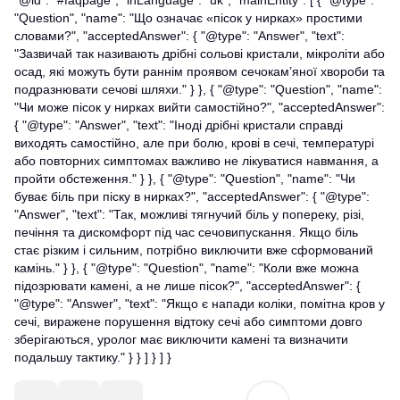
"@id": "#faqpage", "inLanguage": "uk", "mainEntity": [ { "@type":
"Question", "name": "Що означає «пісок у нирках» простими
словами?", "acceptedAnswer": { "@type": "Answer", "text":
"Зазвичай так називають дрібні сольові кристали, мікроліти або
осад, які можуть бути раннім проявом сечокам’яної хвороби та
подразнювати сечові шляхи." } }, { "@type": "Question", "name":
"Чи може пісок у нирках вийти самостійно?", "acceptedAnswer":
{ "@type": "Answer", "text": "Іноді дрібні кристали справді
виходять самостійно, але при болю, крові в сечі, температурі
або повторних симптомах важливо не лікуватися навмання, а
пройти обстеження." } }, { "@type": "Question", "name": "Чи
буває біль при піску в нирках?", "acceptedAnswer": { "@type":
"Answer", "text": "Так, можливі тягнучий біль у попереку, різі,
печіння та дискомфорт під час сечовипускання. Якщо біль
стає різким і сильним, потрібно виключити вже сформований
камінь." } }, { "@type": "Question", "name": "Коли вже можна
підозрювати камені, а не лише пісок?", "acceptedAnswer": {
"@type": "Answer", "text": "Якщо є напади коліки, помітна кров у
сечі, виражене порушення відтоку сечі або симптоми довго
зберігаються, уролог має виключити камені та визначити
подальшу тактику." } } ] } ] }