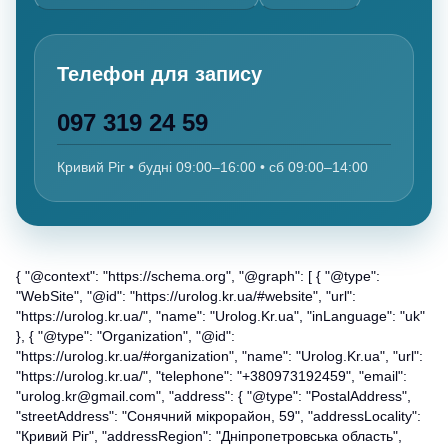
Телефон для запису
097 319 24 59
Кривий Ріг • будні 09:00–16:00 • сб 09:00–14:00
{ "@context": "https://schema.org", "@graph": [ { "@type":
"WebSite", "@id": "https://urolog.kr.ua/#website", "url":
"https://urolog.kr.ua/", "name": "Urolog.Kr.ua", "inLanguage": "uk"
}, { "@type": "Organization", "@id":
"https://urolog.kr.ua/#organization", "name": "Urolog.Kr.ua", "url":
"https://urolog.kr.ua/", "telephone": "+380973192459", "email":
"urolog.kr@gmail.com", "address": { "@type": "PostalAddress",
"streetAddress": "Сонячний мікрорайон, 59", "addressLocality":
"Кривий Ріг", "addressRegion": "Дніпропетровська область",