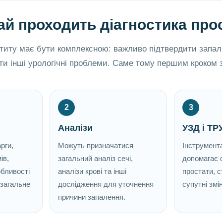
ай проходить діагностика про
атиту має бути комплексною: важливо підтвердити запал
и інші урологічні проблеми. Саме тому першим кроком з
2
3
Аналізи
УЗД і ТР
рги,
Можуть призначатися
Інструмент
ів,
загальний аналіз сечі,
допомагає 
обливості
аналізи крові та інші
простати, с
 загальне
дослідження для уточнення
супутні змі
причини запалення.