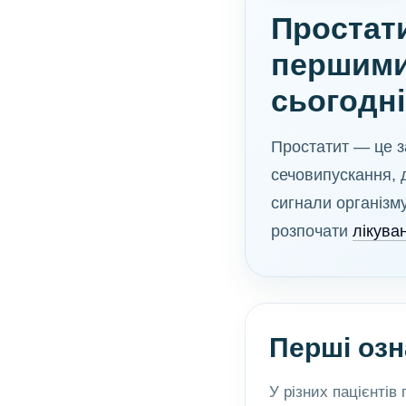
Простати
першими,
сьогодні
Простатит — це з
сечовипускання, 
сигнали організм
розпочати
лікува
Перші озн
У різних пацієнтів