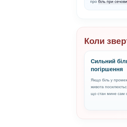
про
біль при сечови
Коли звер
Сильний біль
погіршення
Якщо біль у промеж
живота посилюється
що стан мине сам 