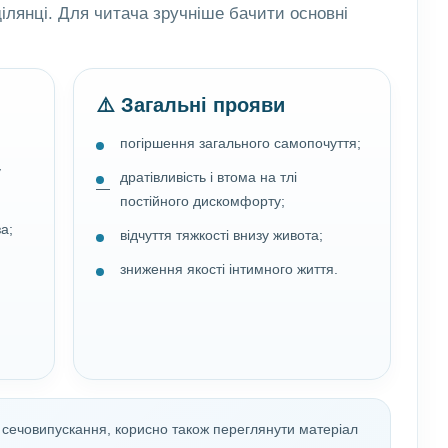
ділянці. Для читача зручніше бачити основні
⚠️ Загальні прояви
погіршення загального самопочуття;
у
дратівливість і втома на тлі
постійного дискомфорту;
а;
відчуття тяжкості внизу живота;
зниження якості інтимного життя.
сечовипускання, корисно також переглянути матеріал