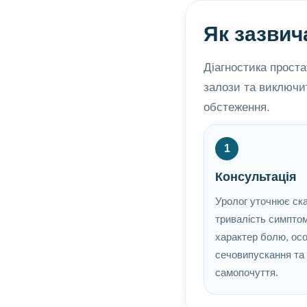
Як зазвич
Діагностика прост
залози та виключит
обстеження.
1
Консультація
Уролог уточнює ска
тривалість симптом
характер болю, ос
сечовипускання та
самопочуття.