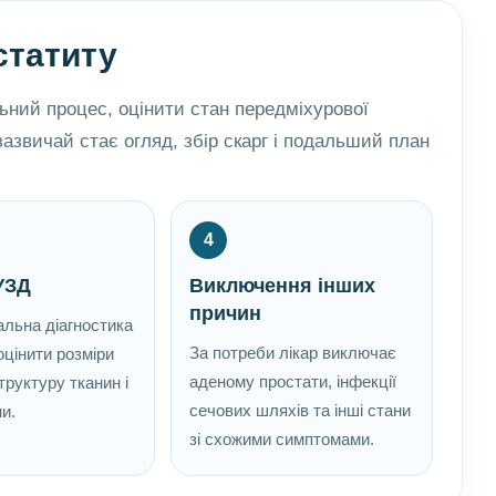
статиту
ьний процес, оцінити стан передміхурової
азвичай стає огляд, збір скарг і подальший план
4
УЗД
Виключення інших
причин
альна діагностика
За потреби лікар виключає
оцінити розміри
аденому простати, інфекції
труктуру тканин і
сечових шляхів та інші стани
ни.
зі схожими симптомами.