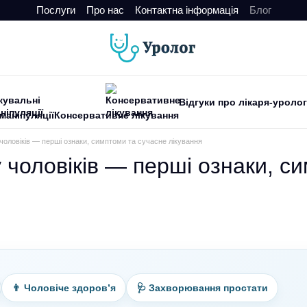
Послуги
Про нас
Контактна інформація
Блог
Відгуки про лікаря-уроло
маніпуляції
Консервативне лікування
чоловіків — перші ознаки, симптоми та сучасне лікування
 чоловіків — перші ознаки, с
👨 Чоловіче здоров’я
🩺 Захворювання простати