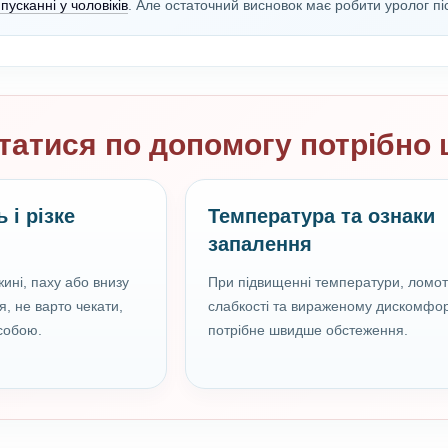
пусканні у чоловіків
. Але остаточний висновок має робити уролог пі
татися по допомогу потрібно
 і різке
Температура та ознаки
запалення
ині, паху або внизу
При підвищенні температури, ломоті
, не варто чекати,
слабкості та вираженому дискомфор
собою.
потрібне швидше обстеження.