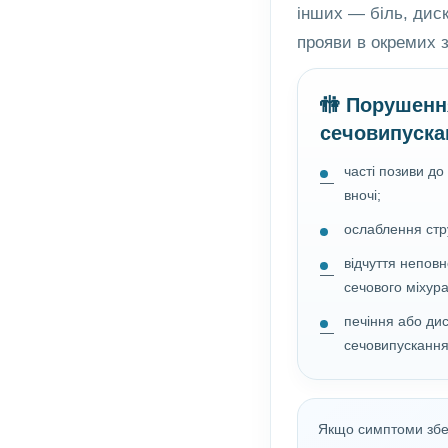
інших — біль, диск
прояви в окремих 
🚻 Порушенн
сечовипуска
часті позиви до
вночі;
ослаблення стр
відчуття непов
сечового міхура
печіння або ди
сечовипускання
Якщо симптоми збер