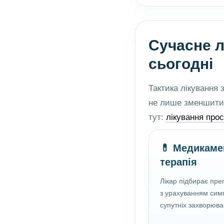
Сучасне л
сьогодні
Тактика лікування
не лише зменшити 
тут:
лікування про
💊 Медикаме
терапія
Лікар підбирає пре
з урахуванням симп
супутніх захворюван