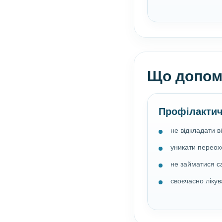
Що допома
Профілактич
не відкладати в
уникати перео
не займатися с
своєчасно лікув