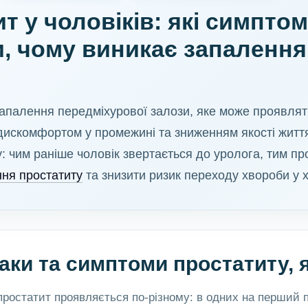
т у чоловіків: які симпто
 чому виникає запалення 
апалення передміхурової залози, яке може проявля
дискомфортом у промежині та зниженням якості життя
у: чим раніше чоловік звертається до уролога, тим п
ння простатиту
та знизити ризик переходу хвороби у 
аки та симптоми простатиту, я
 простатит проявляється по-різному: в одних на перший