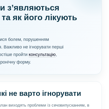
ми з’являються
та як його лікують
тися болем, порушенням
. Важливо не ігнорувати перші
ростіше пройти
консультацію
,
хронічну форму.
кі не варто ігнорувати
 план виходять проблеми із сечовипусканням, в