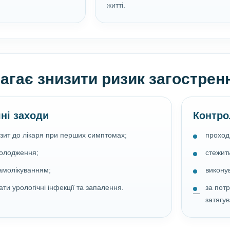
житті.
гає знизити ризик загостренн
ні заходи
Контро
ізит до лікаря при перших симптомах;
проход
холодження;
стежит
амолікуванням;
виконув
ати урологічні інфекції та запалення.
за пот
затягу