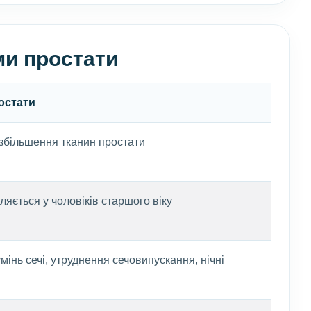
ми простати
остати
збільшення тканин простати
ляється у чоловіків старшого віку
мінь сечі, утруднення сечовипускання, нічні