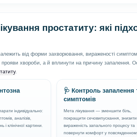
ікування простатиту: які під
 залежить від форми захворювання, вираженості симптомі
прояви хвороби, а й вплинути на причину запалення. Ос
статиту
.
нтозна
🩺 Контроль запалення 
симптомів
парати індивідуально:
Мета лікування — зменшити біль,
томів, аналізів,
покращити сечовипускання, знизити
ь і клінічної картини.
вираженість запального процесу та
повернути комфорт у повсякденном