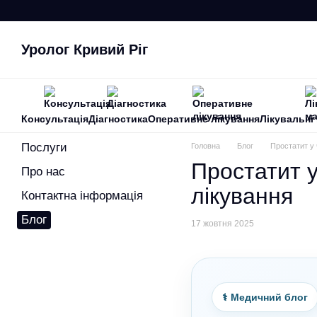
Перейти до основного контенту
Уролог Кривий Ріг
Консультація
Діагностика
Оперативне лікування
Лікувальні 
Послуги
Головна
Блог
Простатит у 
Простатит у
Про нас
лікування
Контактна інформація
Блог
17 жовтня 2025
⚕️ Медичний блог