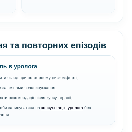
я та повторних епізодів
ль в уролога
ити огляд при повторному дискомфорті;
и за змінами сечовипускання;
ати рекомендації після курсу терапії;
реби записуватися на
консультацію уролога
без
вання.