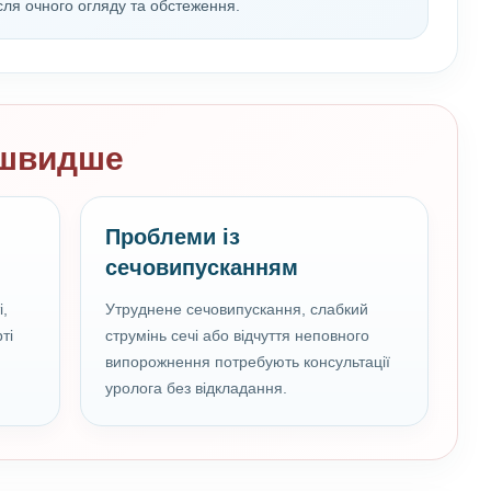
сля очного огляду та обстеження.
 швидше
Проблеми із
сечовипусканням
,
Утруднене сечовипускання, слабкий
ті
струмінь сечі або відчуття неповного
випорожнення потребують консультації
уролога без відкладання.