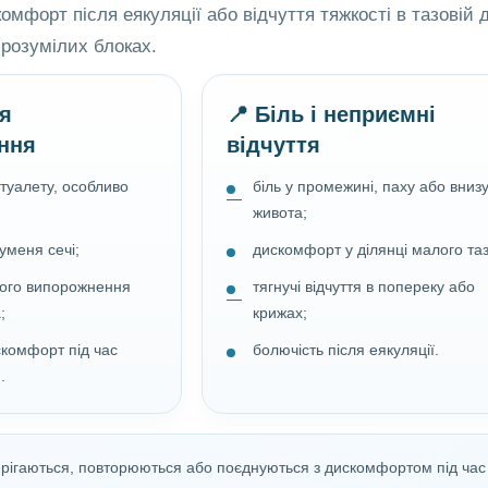
омфорт після еякуляції або відчуття тяжкості в тазовій 
зрозумілих блоках.
я
📍 Біль і неприємні
ння
відчуття
 туалету, особливо
біль у промежині, паху або вниз
живота;
уменя сечі;
дискомфорт у ділянці малого таз
ного випорожнення
тягнучі відчуття в попереку або
;
крижах;
скомфорт під час
болючість після еякуляції.
.
ігаються, повторюються або поєднуються з дискомфортом під час 